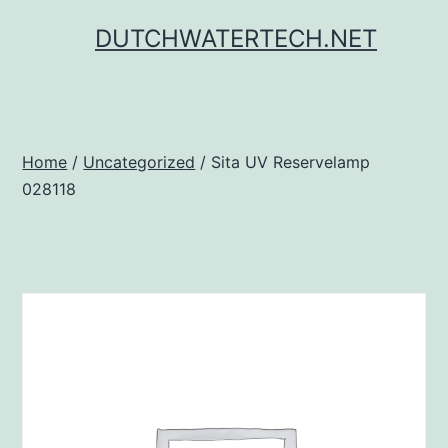
Ga
DUTCHWATERTECH.NET
naar
de
inhoud
Home
/
Uncategorized
/ Sita UV Reservelamp
028118