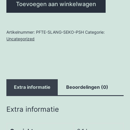
Toevoegen aan winkelwagen
SEKO
PSH
aantal
Artikelnummer:
PFTE-SLANG-SEKO-PSH
Categorie:
Uncategorized
Extra informatie
Beoordelingen (0)
Extra informatie