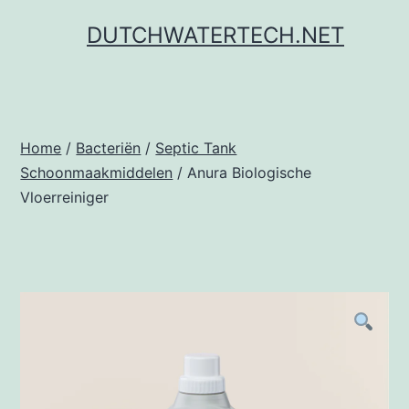
Ga
DUTCHWATERTECH.NET
naar
de
inhoud
Home
/
Bacteriën
/
Septic Tank
Schoonmaakmiddelen
/ Anura Biologische
Vloerreiniger