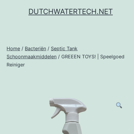
Ga
DUTCHWATERTECH.NET
naar
de
inhoud
Home
/
Bacteriën
/
Septic Tank
Schoonmaakmiddelen
/ GREEEN TOYS! | Speelgoed
Reiniger