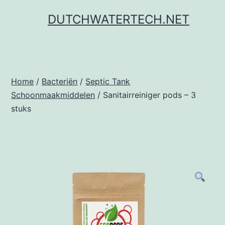
Ga
DUTCHWATERTECH.NET
naar
de
inhoud
Home
/
Bacteriën
/
Septic Tank
Schoonmaakmiddelen
/ Sanitairreiniger pods – 3
stuks