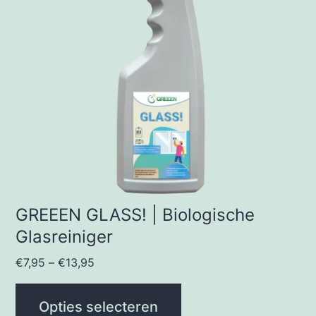
variaties.
Deze
optie
kan
gekozen
worden
op
de
productpagina
GREEEN GLASS! | Biologische
Glasreiniger
€
7,95
–
€
13,95
Opties selecteren