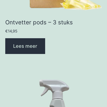
Ontvetter pods – 3 stuks
€
14,95
Lees meer
Dit
product
heeft
meerdere