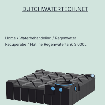
Ga
DUTCHWATERTECH.NET
naar
de
inhoud
Home
/
Waterbehandeling
/
Regenwater
Recuperatie
/ Flatline Regenwatertank 3.000L