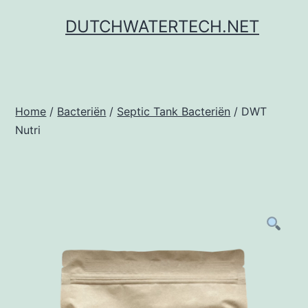
Ga
DUTCHWATERTECH.NET
naar
de
inhoud
Home
/
Bacteriën
/
Septic Tank Bacteriën
/ DWT
Nutri