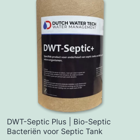
product
heeft
meerdere
variaties.
Deze
optie
kan
gekozen
worden
op
de
productpagina
DWT-Septic Plus | Bio-Septic
Bacteriën voor Septic Tank