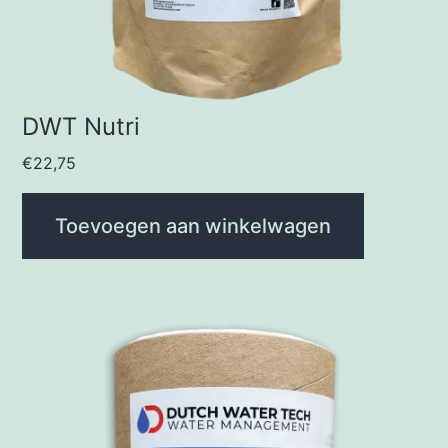
DWT Nutri
€
22,75
Toevoegen aan winkelwagen
Dit
product
heeft
meerdere