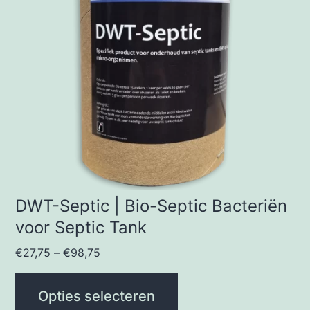
variaties.
Deze
optie
kan
gekozen
worden
op
de
productpagina
DWT-Septic | Bio-Septic Bacteriën
voor Septic Tank
€
27,75
–
€
98,75
Opties selecteren