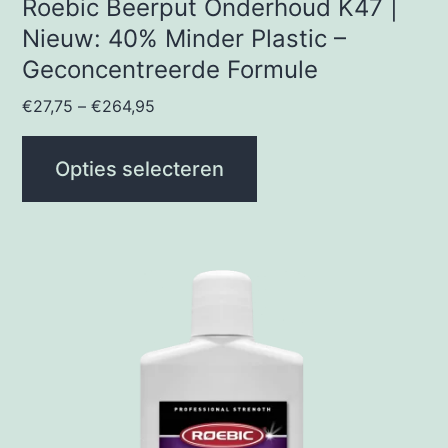
productpagina
Roebic Beerput Onderhoud K47 |
Nieuw: 40% Minder Plastic –
Geconcentreerde Formule
€
27,75
–
€
264,95
Opties selecteren
Dit
product
heeft
meerdere
variaties.
Deze