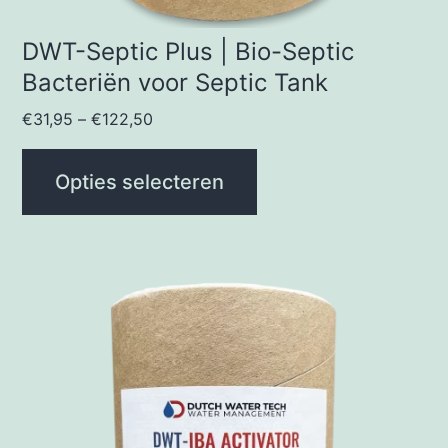
de
productpagina
DWT-Septic Plus | Bio-Septic
Bacteriën voor Septic Tank
€
31,95
–
€
122,50
Opties selecteren