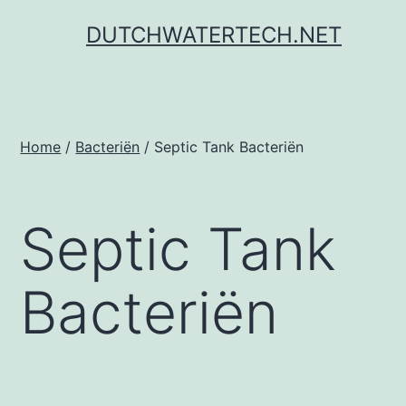
Ga
DUTCHWATERTECH.NET
naar
de
inhoud
Home
/
Bacteriën
/ Septic Tank Bacteriën
Septic Tank
Bacteriën