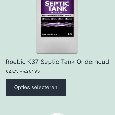
optie
kan
gekozen
worden
op
de
productpagina
Roebic K37 Septic Tank Onderhoud
€
27,75
–
€
264,95
Opties selecteren