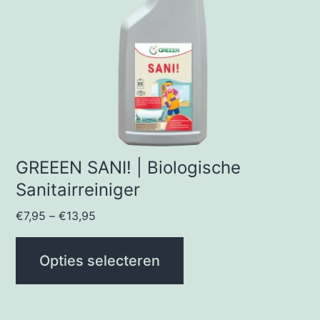
optie
kan
gekozen
worden
op
de
productpagina
GREEEN SANI! | Biologische
Sanitairreiniger
€
7,95
–
€
13,95
Opties selecteren