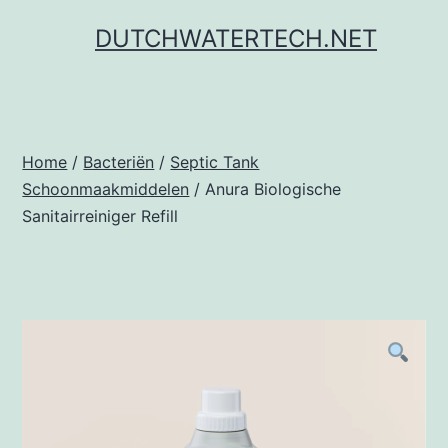
Ga
DUTCHWATERTECH.NET
naar
de
inhoud
Home
/
Bacteriën
/
Septic Tank
Schoonmaakmiddelen
/ Anura Biologische
Sanitairreiniger Refill