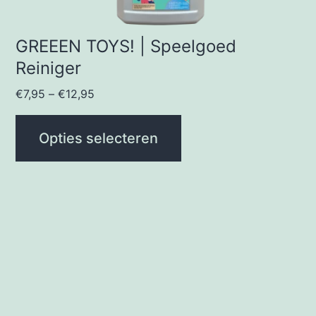
de
productpagina
GREEEN TOYS! | Speelgoed
Reiniger
€
7,95
–
€
12,95
Opties selecteren