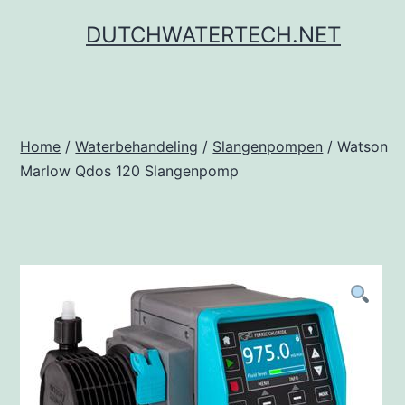
Ga
DUTCHWATERTECH.NET
naar
de
inhoud
Home
/
Waterbehandeling
/
Slangenpompen
/ Watson
Marlow Qdos 120 Slangenpomp