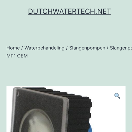
Ga
DUTCHWATERTECH.NET
naar
de
inhoud
Home
/
Waterbehandeling
/
Slangenpompen
/ Slangen
MP1 OEM