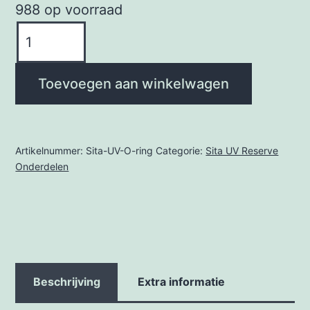
988 op voorraad
Sita
UV
O
Toevoegen aan winkelwagen
ring
voor
kwartsbuis
Artikelnummer:
Sita-UV-O-ring
Categorie:
Sita UV Reserve
aantal
Onderdelen
Beschrijving
Extra informatie