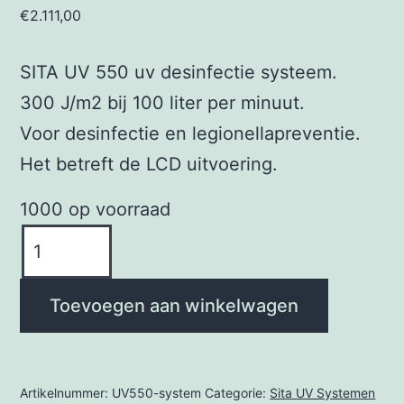
€
2.111,00
SITA UV 550 uv desinfectie systeem.
300 J/m2 bij 100 liter per minuut.
Voor desinfectie en legionellapreventie.
Het betreft de LCD uitvoering.
1000 op voorraad
Sita
UV
550
Toevoegen aan winkelwagen
systeem
aantal
Artikelnummer:
UV550-system
Categorie:
Sita UV Systemen