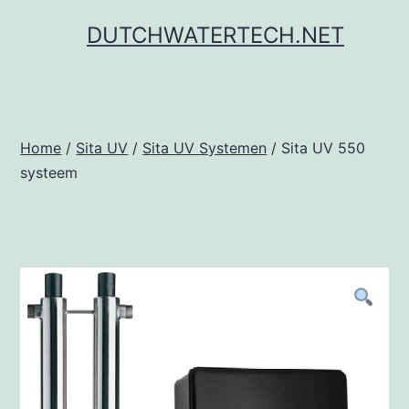
Ga
DUTCHWATERTECH.NET
naar
de
inhoud
Home
/
Sita UV
/
Sita UV Systemen
/ Sita UV 550
systeem