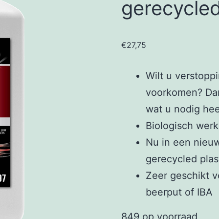
gerecycled
€
27,75
Wilt u verstopp
voorkomen? Dan 
wat u nodig hee
Biologisch werk
Nu in een nieu
gerecycled plas
Zeer geschikt v
beerput of IBA
849 op voorraad