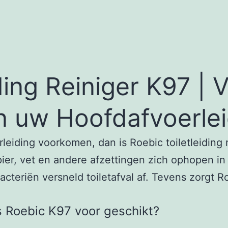
ding Reiniger K97 |
n uw Hoofdafvoerlei
rleiding voorkomen, dan is Roebic toiletleiding 
pier, vet en andere afzettingen zich ophopen in
acteriën versneld toiletafval af. Tevens zorgt R
s Roebic K97 voor geschikt?