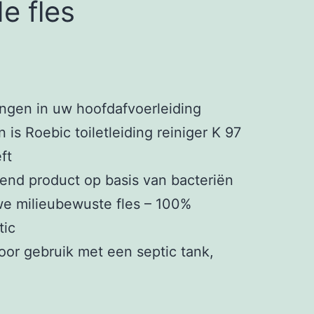
e fles
ingen in uw hoofdafvoerleiding
is Roebic toiletleiding reiniger K 97
ft
end product op basis van bacteriën
we milieubewuste fles – 100%
tic
oor gebruik met een septic tank,