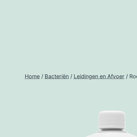
Ga
naar
de
inhoud
Home
/
Bacteriën
/
Leidingen en Afvoer
/ Ro