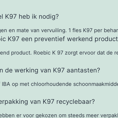
l K97 heb ik nodig?
ngen en mate van vervuiling. 1 fles K97 per beha
bic K97 een preventief werkend product
end product. Roebic K 97 zorgt ervoor dat de re
n de werking van K97 aantasten?
 of IBA op met chloorhoudende schoonmaakmidde
verpakking van K97 recyclebaar?
j hebben er voor gekozen om steeds meer verpa