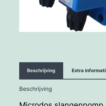
Beschrijving
Extra informat
Beschrijving
Microdos slangenpomp