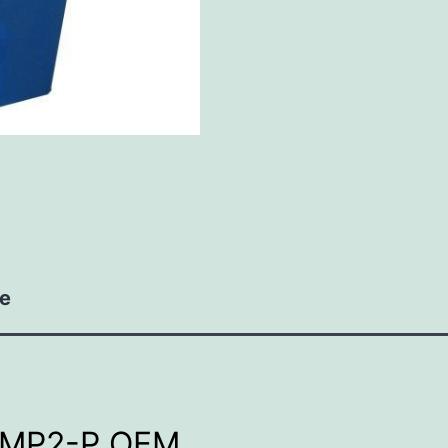
ie
 MP2-P OEM