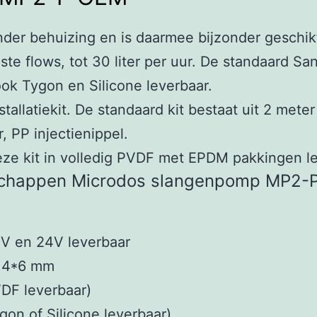
r behuizing en is daarmee bijzonder geschikt 
te flows, tot 30 liter per uur. De standaard San
ook Tygon en Silicone leverbaar.
tallatiekit. De standaard kit bestaat uit 2 me
, PP injectienippel.
deze kit in volledig PVDF met EPDM pakkingen l
chappen Microdos slangenpomp MP2-
V en 24V leverbaar
s 4*6 mm
PVDF leverbaar)
gon of Silicone leverbaar)