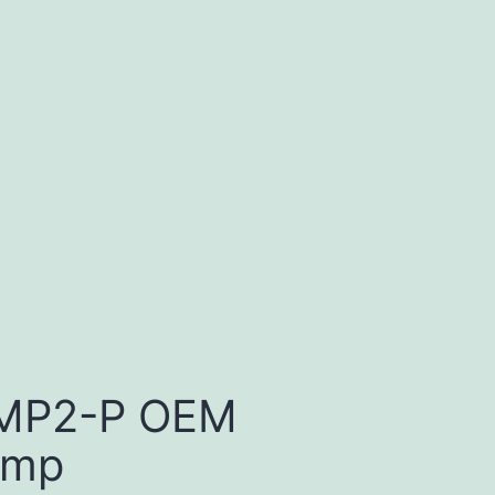
 MP2-P OEM
omp