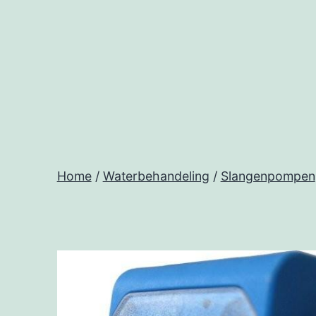
Ga
naar
de
inhoud
Home
/
Waterbehandeling
/
Slangenpompen