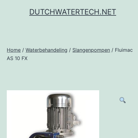
Ga
DUTCHWATERTECH.NET
naar
de
inhoud
Home
/
Waterbehandeling
/
Slangenpompen
/ Fluimac
AS 10 FX