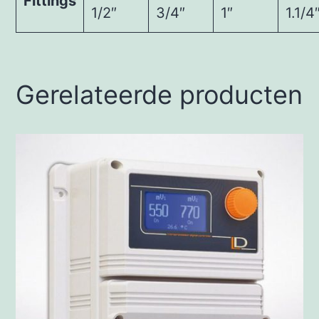
Fittings
1/2″
3/4″
1″
1.1/4
Gerelateerde producten