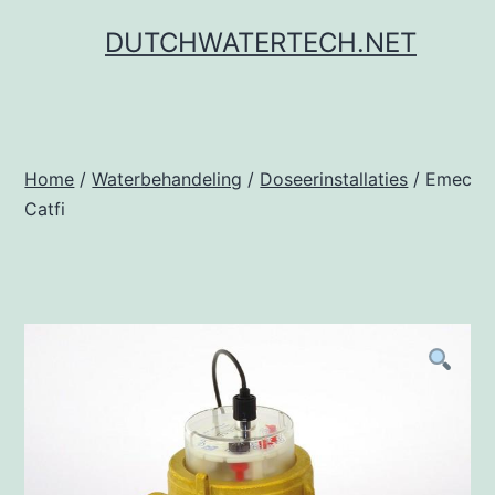
Ga
DUTCHWATERTECH.NET
naar
de
inhoud
Home
/
Waterbehandeling
/
Doseerinstallaties
/ Emec
Catfi