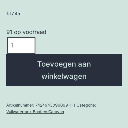
€
17,45
91 op voorraad
DWT
Holding
Tank
Toevoegen aan
+
winkelwagen
|
Vuilwatertank
Onderhoud
|
Artikelnummer:
7424943096099-1-1
Categorie:
Plasticvrij!
Vuilwatertank Boot en Caravan
aantal