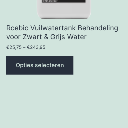
op
de
productpagina
Roebic Vuilwatertank Behandeling
voor Zwart & Grijs Water
€
25,75
–
€
243,95
Opties selecteren