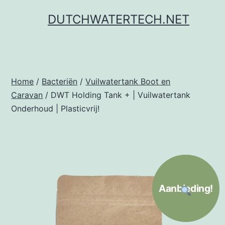
Ga
DUTCHWATERTECH.NET
naar
de
inhoud
Home
/
Bacteriën
/
Vuilwatertank Boot en
Caravan
/ DWT Holding Tank + | Vuilwatertank
Onderhoud | Plasticvrij!
Aanbieding!