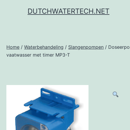
Ga
DUTCHWATERTECH.NET
naar
de
inhoud
Home
/
Waterbehandeling
/
Slangenpompen
/ Doseerp
vaatwasser met timer MP3-T