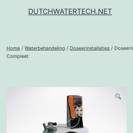
Ga
DUTCHWATERTECH.NET
naar
de
inhoud
Home
/
Waterbehandeling
/
Doseerinstallaties
/ Doseerin
Compleet